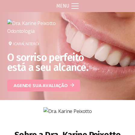
MENU
ICARAÍ, NITERÓI
O sorriso perfeito
está a seu alcance.
AGENDE SUA AVALIAÇÃO